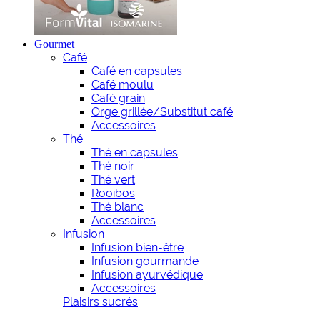
Gourmet
Café
Café en capsules
Café moulu
Café grain
Orge grillée/Substitut café
Accessoires
Thé
Thé en capsules
Thé noir
Thé vert
Rooïbos
Thé blanc
Accessoires
Infusion
Infusion bien-être
Infusion gourmande
Infusion ayurvédique
Accessoires
Plaisirs sucrés