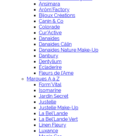
Ansimara
Arôm'Factory
Bijoux Créations
Canin & Co
Colorade
Cur'Active
Danaïdes
Danaïdes Câlin
Danaïdes Nature Make-Up
Danbury
Dentylium
Écladerire
Fleurs de l’Ame
Marques A à Z
Form'Vital
Isomarine
Jardin Secret
Justelle
Justelle Make-Up
La Bel'Lande
La Bel'Lande Vert
Linen Fleury
Luxance