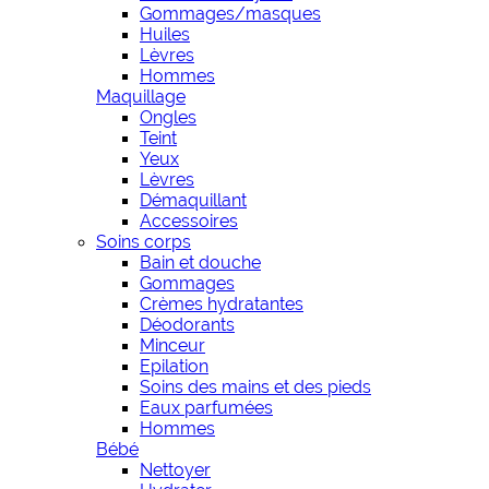
Gommages/masques
Huiles
Lèvres
Hommes
Maquillage
Ongles
Teint
Yeux
Lèvres
Démaquillant
Accessoires
Soins corps
Bain et douche
Gommages
Crèmes hydratantes
Déodorants
Minceur
Epilation
Soins des mains et des pieds
Eaux parfumées
Hommes
Bébé
Nettoyer