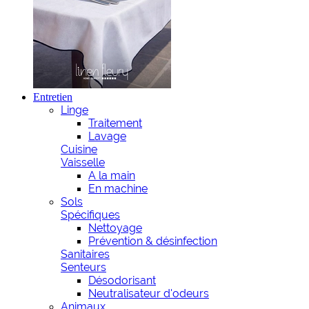
Entretien
Linge
Traitement
Lavage
Cuisine
Vaisselle
A la main
En machine
Sols
Spécifiques
Nettoyage
Prévention & désinfection
Sanitaires
Senteurs
Désodorisant
Neutralisateur d'odeurs
Animaux