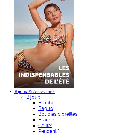
Bijoux & Accessoires
Bijoux
Broche
Bague
Boucles d'oreilles
Bracelet
Collier
Pendentif