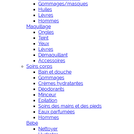
Gommages/masques
Huiles
Lèvres
Hommes
Maquillage
Ongles
Teint
Yeux
Lèvres
Démaquillant
Accessoires
Soins corps
Bain et douche
Gommages
Crèmes hydratantes
Déodorants
Minceur
Epilation
Soins des mains et des pieds
Eaux parfumées
Hommes
Bébé
Nettoyer