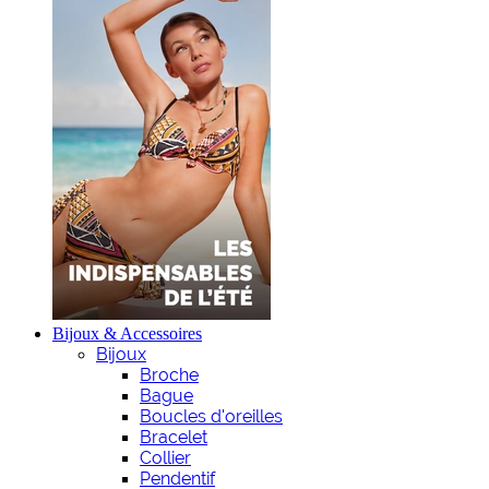
Bijoux & Accessoires
Bijoux
Broche
Bague
Boucles d'oreilles
Bracelet
Collier
Pendentif