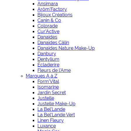
Ansimara
Arôm'Factory
Bijoux Créations
Canin & Co
Colorade
Cur'Active
Danaïdes
Danaïdes Câlin
Danaïdes Nature Make-Up
Danbury
Dentylium
Écladerire
Fleurs de l’Ame
Marques A à Z
Form'Vital
Isomarine
Jardin Secret
Justelle
Justelle Make-Up
La Bel'Lande
La Bel'Lande Vert
Linen Fleury
Luxance