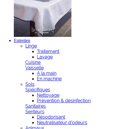
Entretien
Linge
Traitement
Lavage
Cuisine
Vaisselle
A la main
En machine
Sols
Spécifiques
Nettoyage
Prévention & désinfection
Sanitaires
Senteurs
Désodorisant
Neutralisateur d'odeurs
Animaux