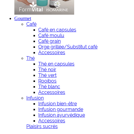
Gourmet
Café
Café en capsules
Café moulu
Café grain
Orge grillée/Substitut café
Accessoires
Thé
Thé en capsules
Thé noir
Thé vert
Rooïbos
Thé blanc
Accessoires
Infusion
Infusion bien-être
Infusion gourmande
Infusion ayurvédique
Accessoires
Plaisirs sucrés