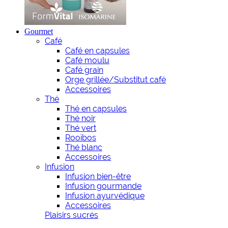
Gourmet
Café
Café en capsules
Café moulu
Café grain
Orge grillée/Substitut café
Accessoires
Thé
Thé en capsules
Thé noir
Thé vert
Rooïbos
Thé blanc
Accessoires
Infusion
Infusion bien-être
Infusion gourmande
Infusion ayurvédique
Accessoires
Plaisirs sucrés