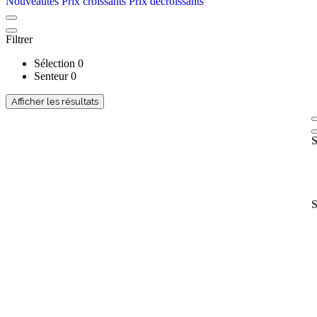
Nouveautés
Prix croissants
Prix décroissants
Filtrer
Sélection
0
Senteur
0
Afficher les résultats
S
S