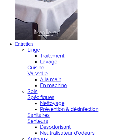
Entretien
Linge
Traitement
Lavage
Cuisine
Vaisselle
A la main
En machine
Sols
Spécifiques
Nettoyage
Prévention & désinfection
Sanitaires
Senteurs
Désodorisant
Neutralisateur d'odeurs
Animaux