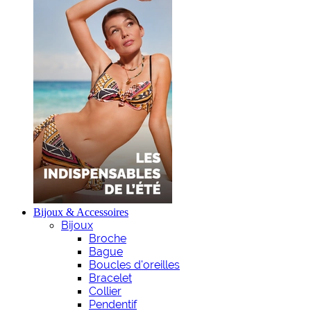
Bijoux & Accessoires
Bijoux
Broche
Bague
Boucles d'oreilles
Bracelet
Collier
Pendentif