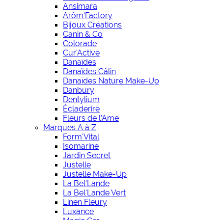
Ansimara
Arôm'Factory
Bijoux Créations
Canin & Co
Colorade
Cur'Active
Danaïdes
Danaïdes Câlin
Danaïdes Nature Make-Up
Danbury
Dentylium
Écladerire
Fleurs de l’Ame
Marques A à Z
Form'Vital
Isomarine
Jardin Secret
Justelle
Justelle Make-Up
La Bel'Lande
La Bel'Lande Vert
Linen Fleury
Luxance