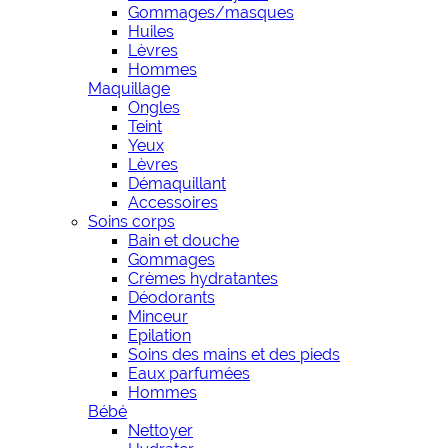
Gommages/masques
Huiles
Lèvres
Hommes
Maquillage
Ongles
Teint
Yeux
Lèvres
Démaquillant
Accessoires
Soins corps
Bain et douche
Gommages
Crèmes hydratantes
Déodorants
Minceur
Epilation
Soins des mains et des pieds
Eaux parfumées
Hommes
Bébé
Nettoyer