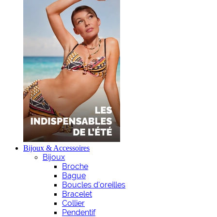
Bijoux & Accessoires
Bijoux
Broche
Bague
Boucles d'oreilles
Bracelet
Collier
Pendentif