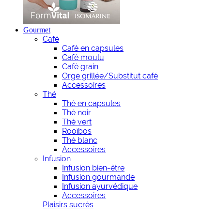
Gourmet
Café
Café en capsules
Café moulu
Café grain
Orge grillée/Substitut café
Accessoires
Thé
Thé en capsules
Thé noir
Thé vert
Rooïbos
Thé blanc
Accessoires
Infusion
Infusion bien-être
Infusion gourmande
Infusion ayurvédique
Accessoires
Plaisirs sucrés