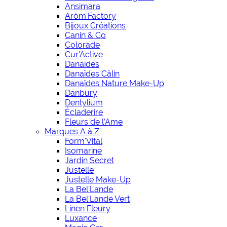
Ansimara
Arôm'Factory
Bijoux Créations
Canin & Co
Colorade
Cur'Active
Danaïdes
Danaïdes Câlin
Danaïdes Nature Make-Up
Danbury
Dentylium
Écladerire
Fleurs de l’Ame
Marques A à Z
Form'Vital
Isomarine
Jardin Secret
Justelle
Justelle Make-Up
La Bel'Lande
La Bel'Lande Vert
Linen Fleury
Luxance