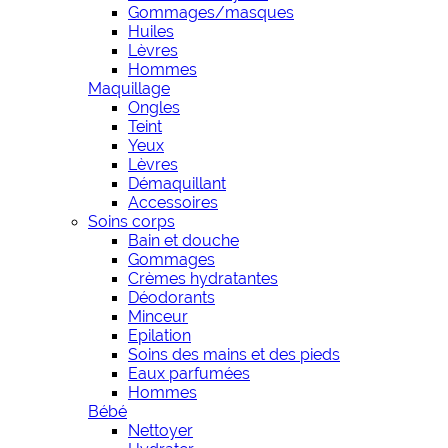
Gommages/masques
Huiles
Lèvres
Hommes
Maquillage
Ongles
Teint
Yeux
Lèvres
Démaquillant
Accessoires
Soins corps
Bain et douche
Gommages
Crèmes hydratantes
Déodorants
Minceur
Epilation
Soins des mains et des pieds
Eaux parfumées
Hommes
Bébé
Nettoyer