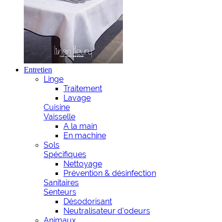
Entretien
Linge
Traitement
Lavage
Cuisine
Vaisselle
A la main
En machine
Sols
Spécifiques
Nettoyage
Prévention & désinfection
Sanitaires
Senteurs
Désodorisant
Neutralisateur d'odeurs
Animaux