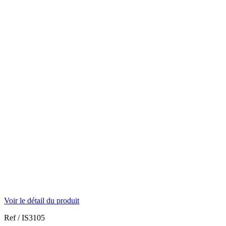
Voir le détail du produit
Ref /
IS3105